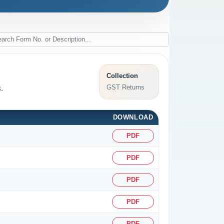
Collection
GST Returns
.
DOWNLOAD
PDF
PDF
PDF
PDF
PDF